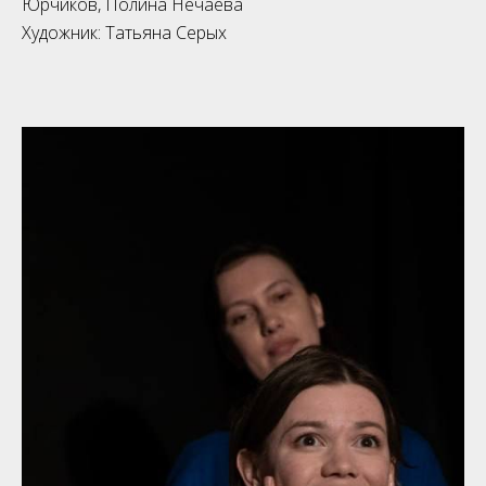
Юрчиков, Полина Нечаева
Художник: Татьяна Серых