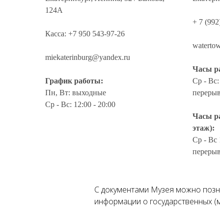
124А
+ 7 (992
Касса: +7 950 543-97-26
waterto
miekaterinburg@yandex.ru
Часы ра
График работы:
Ср - Вс:
Пн, Вт: выходные
перерыв
Ср - Вс: 12:00 - 20:00
Часы р
этаж):
Ср - Вс 
перерыв
С документами Музея можно поз
информации о государственных (