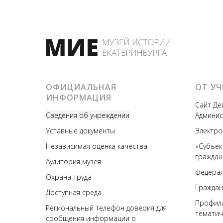
ОФИЦИАЛЬНАЯ
ОТ У
ИНФОРМАЦИЯ
Сайт Де
Сведения об учреждении
Админис
У
ставные документы
Электро
Независимая оценка качества
«Субъек
граждан
А
удитория музея
федерал
Охрана труда
Граждан
Доступная среда
Профила
Региональный телефон доверия для
тематич
сообщения информации о