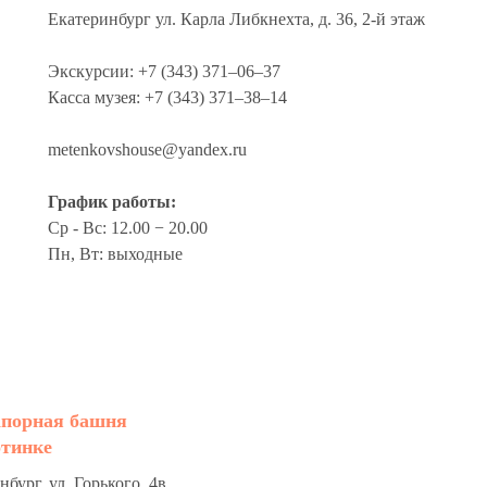
Екатеринбург ул. Карла Либкнехта, д. 36, 2-й этаж
Экскурсии: +7 (343) 371‒06‒37
Касса музея: +7 (343) 371‒38‒14
metenkovshouse@yandex.ru
График работы:
Ср - Вс: 12.00 − 20.00
Пн, Вт: выходные
апорная башня
отинке
бург, ул. Горького, 4в