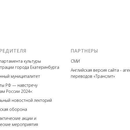
ЧРЕДИТЕЛЯ
ПАРТНЕРЫ
партамента культуры
СМИ
трации города Екатеринбурга
Английская версия сайта - аг
нный муниципалитет
переводов
«Транслит»
ты РФ — навстречу
ам России 2024»:
ьный новостной лекторий
ская оборона
ктические акции
и
еские мероприятия