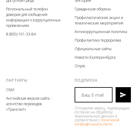
Доступная среда
лекторий
Региональный телефон
Гражданская оборона
доверия для сообщения
Профилактические акции
и
информации о коррупционных
тематические мероприятия
проявлениях
Антикоррупционная политика
8 (800) 101-33-84
Профилактика терроризма
Официальные сайты
Новости Екатеринбурга
Опрос
ПАРТНЕРЫ
ПОДПИСКА
СМИ
Английская версия сайта -
агентство переводов
Отправляя заявку, подтверждаю
«Транслит»
согласие на обработку
персональных данных в
соответствии с
политикой
конфиденциальности
.