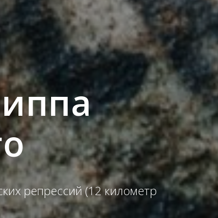
липпа
го
ких репрессий (12 километр