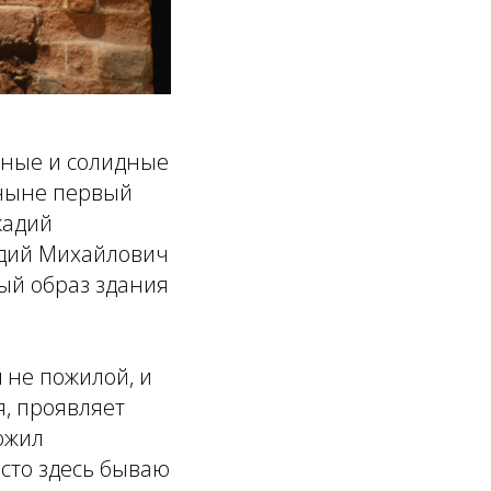
стные и солидные
, ныне первый
кадий
кадий Михайлович
ный образ здания
 не пожилой, и
я, проявляет
ожил
асто здесь бываю