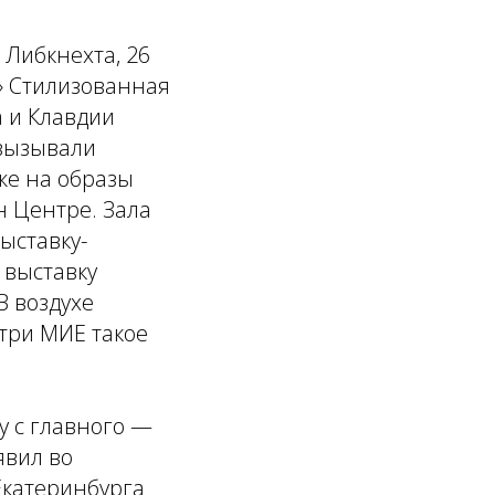
 Либкнехта, 26
» Стилизованная
а и Клавдии
 вызывали
же на образы
н Центре. Зала
ыставку-
 выставку
В воздухе
утри МИЕ такое
у с главного —
явил во
Екатеринбурга