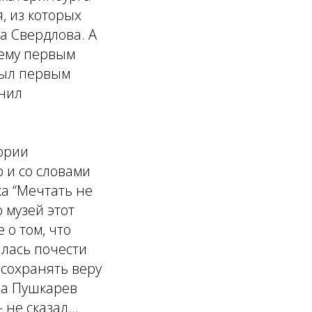
, из которых
ва Свердлова. А
сему первым
был первым
нил
тории
 и со словами
а “Мечтать не
 музей этот
 о том, что
алась почести
 сохранять веру
ва Пушкарев
— не сказал…