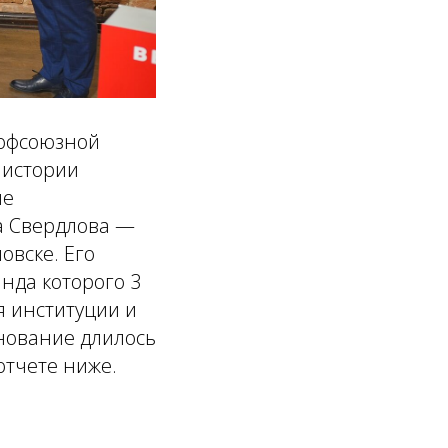
рофсоюзной
 истории
не
а Свердлова —
овске. Его
нда которого 3
я институции и
нование длилось
 отчете ниже.