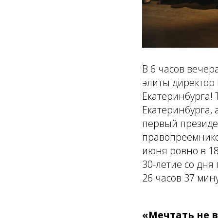
В 6 часов вечер
элиты директор 
Екатеринбурга! 
Екатеринбурга,
первый президен
правопреемником
июня ровно в 18
30-летие со дн
26 часов 37 мину
«Мечтать не 