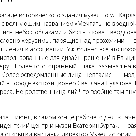
фасаде исторического здания музея по ул. Карла
т с волнующим названием «Мечтать не вредно!
пись, небо с облаками и бюсты Якова Свердлов
 словно херувимы, парящие над прохожими —
ления и ассоциации. Уж, больно все это похо
, использованные для дизайн-решений в Ельци
еру… Более того, странный плакат зазывал на в
И более осведомленные лица шептались — мол,
й в городе экспозиционер Светлана Булатова. 
роса. Не родственница ли? Что вообще там вн
ила 3 июня, в самом конце рабочего дня.
«Начн
идентский центр и музей Екатеринбурга»
, — за
а открытии выставки директор Музея истории 