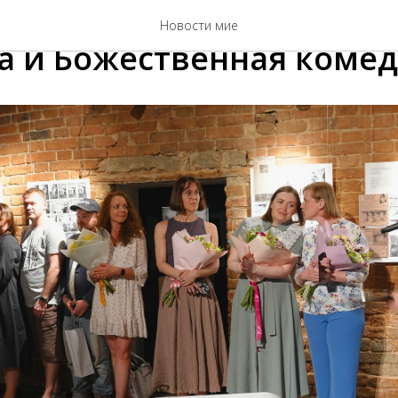
е ядро, Знамя Победы,
Новости мие
а и Божественная коме