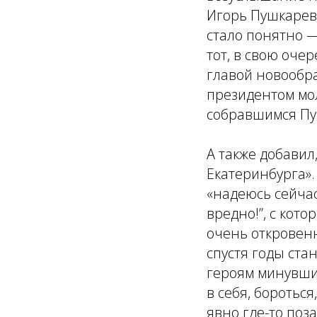
Игорь Пушкарев.
стало понятно —
тот, в свою оче
главой новообр
президентом мол
собравшимся Пу
А также добавил
Екатеринбурга».
«надеюсь сейча
вредно!”, с кот
очень откровенн
спустя годы ста
героям минувших 
в себя, бороться
явно где-то поз