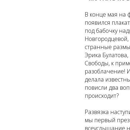
В конце мая на 
появился плака
под бабочку над
Новгородцевой,
странные размыш
Эрика Булатова
Свободы, к прим
разоблачение! 
делала известны
повисли два воп
происходит?
Развязка наступ
мы первый през
всеуслышание н