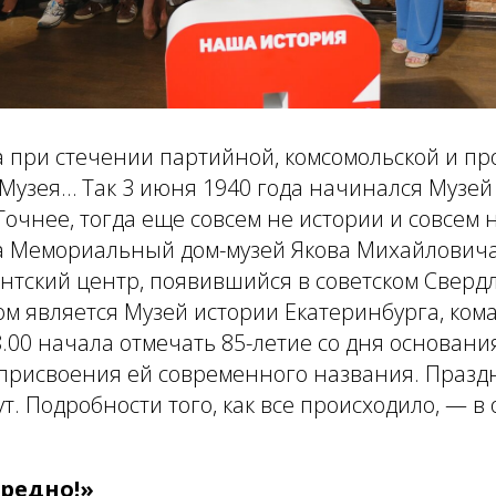
а при стечении партийной, комсомольской и п
Музея… Так 3 июня 1940 года начинался Музей
Точнее, тогда еще совсем не истории и совсем 
 а Мемориальный дом-музей Якова Михайлович
тский центр, появившийся в советском Свердл
 является Музей истории Екатеринбурга, кома
.00 начала отмечать 85-летие со дня основани
я присвоения ей современного названия. Празд
т. Подробности того, как все происходило, — в
вредно!»