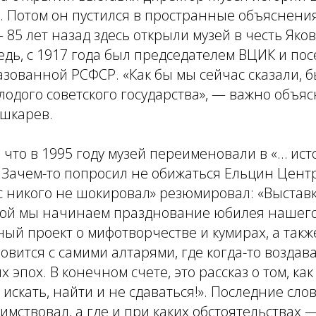
 Потом он пустился в пространные объяснения
 85 лет назад здесь открыли музей в честь Яко
редь, с 1917 года был председателем ВЦИК и по
азованной РСФСР.
«Как бы мы сейчас сказали, 
одого советского государства»,
— важно объяс
шкарев.
, что в 1995 году музей переименовали в «… ис
 Зачем-то попросил не обижаться Ельцин Центр
с никого не шокировал» резюмировал:
«Выставк
орой мы начинаем празднование юбилея нашего
ый проект о мифотворчестве и кумирах, а также
новится с самими алтарями, где когда-то воздав
эпох. В конечном счете, это рассказ о том, как
, искать, найти и не сдаваться!».
Последние сло
аимствовал, а где и при каких обстоятельствах 