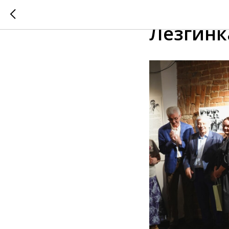
Пушечно
Лезгинк