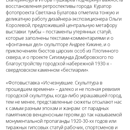
восстановления ретроспективы города. Куратор
фотопроекта Светлана Булатова отметила тонкую и
деликатную работу дизайнера-экспозиционера Ольги
Королевой, предложившей центральную метафору
выставки: тумбы – постаменты утерянных статуй,
которые заполнены текстами-комментариями и о
«фонтанных дел» скульпторе Андрее Кикине, и о
приключениях бюстов царских особ из Плотинного
сквера, и о проекте Сигизмунда Домбровского по
благоустройству городской набережной 1930-х -
свердловском каменном «бестиарии».
«Фотовыставка «Исчезнувшие. Скульптура в
прошедшем времени» – далеко и не полная ревизия
городской скульптуры, когда-либо украшавшей город,
тем не менее, представленные сюжеты отсылают нас
к самым разным эпохам и жанрам: от парадных
памятников венценосным героям до так называемой
монументальной пропаганды 1920-30-хх годов или
тиражных гипсовых статуй рабочих, спортсменов и